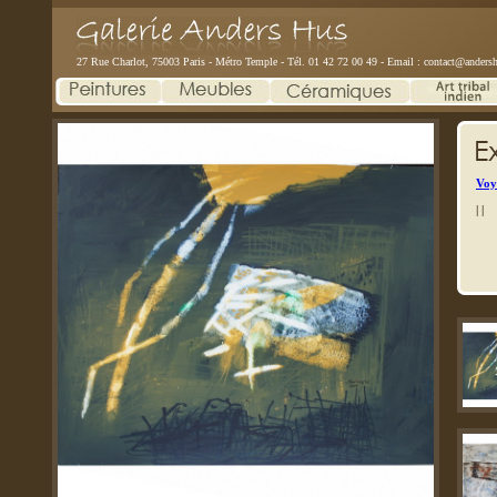
27 Rue Charlot, 75003 Paris - Métro Temple - Tél. 01 42 72 00 49 - Email :
contact@andersh
Voy
|
|
Nov
« L
|
« I
Cér
« I
Ver
Ver