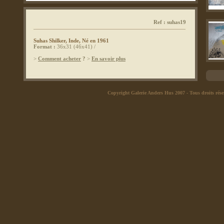
Ver
Ver
Ref : suhas19
Ver
Ver
Suhas Shilker, Inde, Né en 1961
Déc
Format :
36x31 (46x41) /
Déc
>
Comment acheter
?
>
En savoir plus
Ver
Ver
Oct
Copyright Galerie Anders Hus 2007
- Tous droits rése
Col