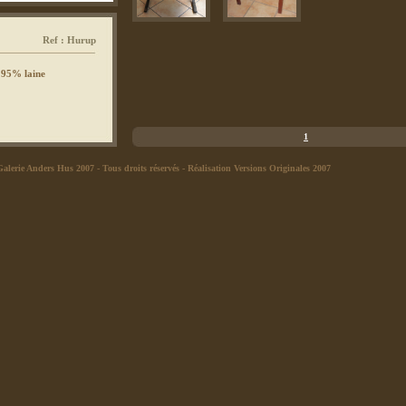
Ref : Hurup
- 95% laine
1
Galerie Anders Hus 2007
- Tous droits réservés -
Réalisation Versions Originales 2007