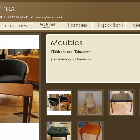
él. 01 42 72 00 49 - Email :
contact@andershus.fr
| Tables basses
|
Tabourets |
|
Buffet-etagere
|
Fauteuils
|