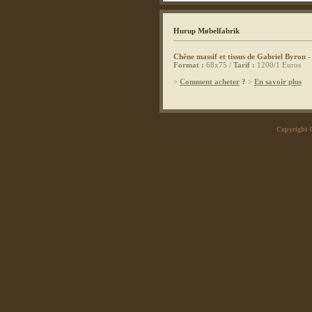
Hurup Møbelfabrik
Chêne massif et tissus de Gabriel Byron 
Format :
68x75 /
Tarif :
1200/1 Euros
>
Comment acheter
?
>
En savoir plus
Copyright 