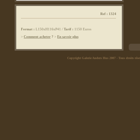
Ref : 1324
Format :
L150xH116xP41 /
Tarif :
1150 Euros
>
Comment acheter
?
>
En savoir plus
Copyright Galerie Anders Hus 2007
- Tous droits rése