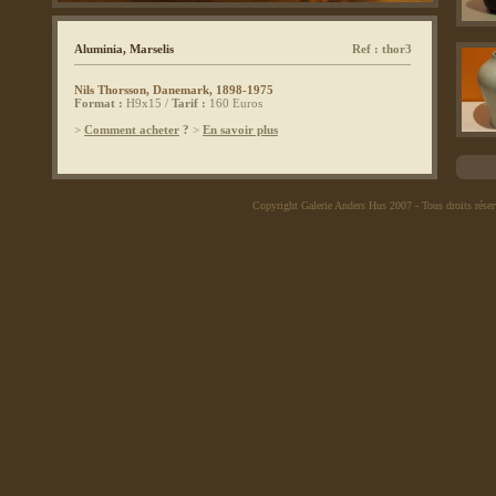
Aluminia, Marselis
Ref : thor3
Nils Thorsson, Danemark, 1898-1975
Format :
H9x15 /
Tarif :
160 Euros
>
Comment acheter
?
>
En savoir plus
Copyright Galerie Anders Hus 2007
- Tous droits rése