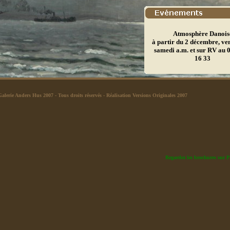
Atmosphère Danois
à partir du 2 décembre, ve
samedi a.m. et sur RV au 
16 33
Galerie Anders Hus 2007
- Tous droits réservés -
Réalisation Versions Originales 2007
Regardez les brochures sur P