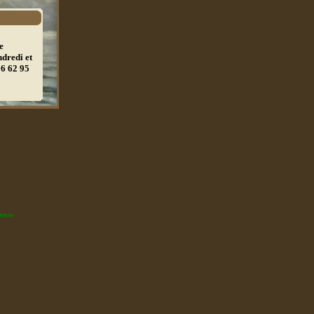
e
ndredi et
06 62 95
resse